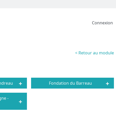
Connexion
< Retour au module
ondreau
Fondation du Barreau
gne -