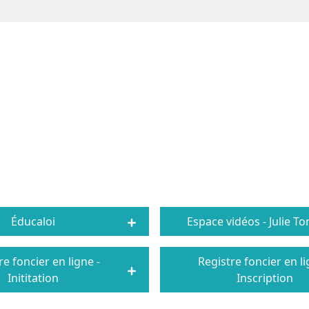
Éducaloi
Espace vidéos - Julie T
re foncier en ligne -
Registre foncier en li
Inititation
Inscription